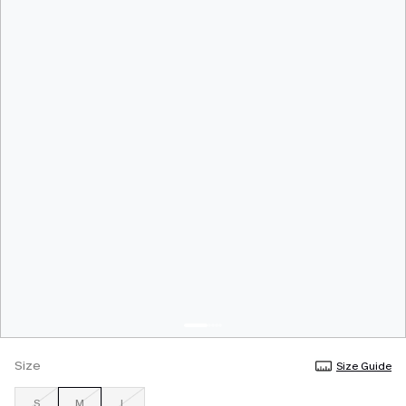
Size
Size Guide
S
M
L